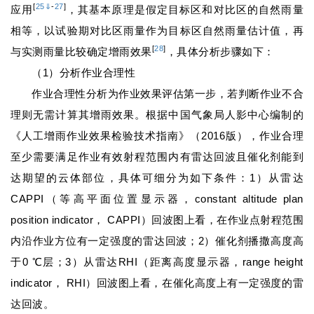
[
25
⇓
-
27
]
应用
，其基本原理是假定目标区和对比区的自然雨量
相等，以试验期对比区雨量作为目标区自然雨量估计值，再
[
28
]
与实测雨量比较确定增雨效果
，具体分析步骤如下：
（1）分析作业合理性
作业合理性分析为作业效果评估第一步，若判断作业不合
理则无需计算其增雨效果。根据中国气象局人影中心编制的
《人工增雨作业效果检验技术指南》（2016版），作业合理
至少需要满足作业有效射程范围内有雷达回波且催化剂能到
达期望的云体部位，具体可细分为如下条件：1）从雷达
CAPPI（等高平面位置显示器，constant altitude plan
position indicator， CAPPI）回波图上看，在作业点射程范围
内沿作业方位有一定强度的雷达回波；2）催化剂播撒高度高
于0 ℃层；3）从雷达RHI（距离高度显示器，range height
indicator， RHI）回波图上看，在催化高度上有一定强度的雷
达回波。