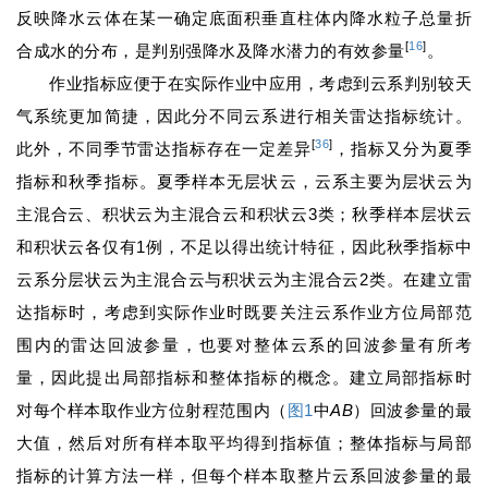
反映降水云体在某一确定底面积垂直柱体内降水粒子总量折
[
16
]
合成水的分布，是判别强降水及降水潜力的有效参量
。
作业指标应便于在实际作业中应用，考虑到云系判别较天
气系统更加简捷，因此分不同云系进行相关雷达指标统计。
[
36
]
此外，不同季节雷达指标存在一定差异
，指标又分为夏季
指标和秋季指标。夏季样本无层状云，云系主要为层状云为
主混合云、积状云为主混合云和积状云3类；秋季样本层状云
和积状云各仅有1例，不足以得出统计特征，因此秋季指标中
云系分层状云为主混合云与积状云为主混合云2类。在建立雷
达指标时，考虑到实际作业时既要关注云系作业方位局部范
围内的雷达回波参量，也要对整体云系的回波参量有所考
量，因此提出局部指标和整体指标的概念。建立局部指标时
对每个样本取作业方位射程范围内（
图1
中
AB
）回波参量的最
大值，然后对所有样本取平均得到指标值；整体指标与局部
指标的计算方法一样，但每个样本取整片云系回波参量的最