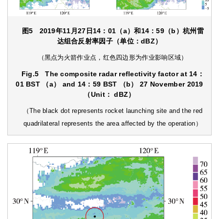
图5
2019年11月27日14：01（a）和14：59（b）杭州雷
达组合反射率因子（单位：dBZ）
（黑点为火箭作业点，红色四边形为作业影响区域）
Fig.5
The composite radar reflectivity factor at 14：
01 BST （a） and 14：59 BST （b） 27 November 2019
（Unit： dBZ）
（The black dot represents rocket launching site and the red
quadrilateral represents the area affected by the operation）