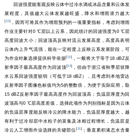
回波强度能客观反映云体中过冷水滴或冰晶含量和云体发
展程度，其值越大云体发展越旺盛，降水和增雨潜力越大
[
33
]
，因而可将其作为增雨预判的一项重要指标，考虑到增雨
作业主要针对0 ℃层以上云系，因此统计的回波强度为0 ℃层
高度回波大小；回波顶高反映对流云发展高度，高度高表明
云体内上升气流强，能在一定程度上反映云系发展阶段，可
[
16
]
为作业对象选择提供科学依据
，一般将大于等于18 dBZ反
[
34
]
射率因子最高高度作为回波顶
，但由于浙江省秋季层状降
水云系回波强度较弱（可低于18 dBZ），且考虑到本地雷达
反射率因子图像色标值均为5的整数倍，为便于实际应用，取
15 dBZ反射率因子最高高度作为回波顶高；负温层厚度为回
波顶高与0 ℃层高度差值，选择此项作为判别指标是因为云体
的负温层厚度能反映冷云的降水能力，负温层厚度越大，越
有利于过冷却层中水粒子的富集及冰相过程增长，负温层是
[
35
]
冷云人工增雨作业选择的关键部位
；垂直累积液态水含量