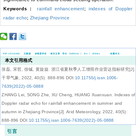
Keywords：
rainfall enhancement
;
indexes of Doppler
radar echo
;
Zhejiang Province
PDF (16341KB)
元数据
多维度评价
相关文章
导出
EndNote
|
Ris
|
Bibtex
收藏本文
本文引用格式
张磊, 宋哲, 徐铖, 黄旋旋.
浙江省夏秋季人工增雨作业雷达指标研究
[J].
干旱气象, 2022, 40(5): 888-896 DOI:
10.11755/j.issn.1006-
7639(2022)-05-0888
ZHANG Lei, SONG Zhe, XU Cheng, HUANG Xuanxuan.
Indexes of
Doppler radar echo for rainfall enhancement in summer and
autumn in Zhejiang Province
[J].
Arid Meteorology
, 2022, 40(5):
888-896 DOI:
10.11755/j.issn.1006-7639(2022)-05-0888
引言