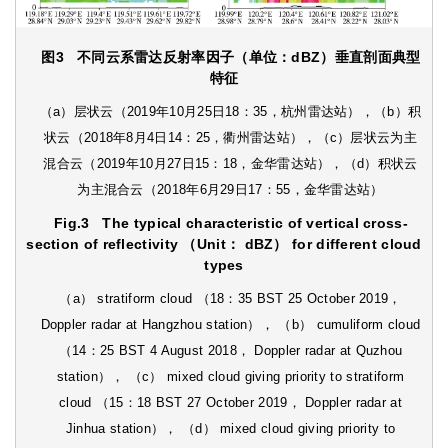
图3
不同云系雷达反射率因子（单位：dBZ）垂直剖面典型
特征
（a）层状云（2019年10月25日18：35，杭州雷达站），（b）积
状云（2018年8月4日14：25，衢州雷达站），（c）层状云为主
混合云（2019年10月27日15：18，金华雷达站），（d）积状云
为主混合云（2018年6月29日17：55，金华雷达站）
Fig.3
The typical characteristic of vertical cross-
section of reflectivity （Unit： dBZ） for different cloud
types
（a） stratiform cloud （18：35 BST 25 October 2019，
Doppler radar at Hangzhou station）， （b） cumuliform cloud
（14：25 BST 4 August 2018， Doppler radar at Quzhou
station）， （c） mixed cloud giving priority to stratiform
cloud （15：18 BST 27 October 2019， Doppler radar at
Jinhua station）， （d） mixed cloud giving priority to