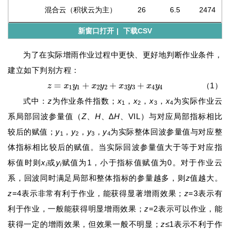
混合云（积状云为主）
26
6.5
2474
新窗口打开
|
下载CSV
为了在实际增雨作业过程中更快、更好地判断作业条件，
建立如下判别方程：
z
=
x
1
y
1
+
x
2
y
2
+
x
3
y
3
+
x
4
y
4
（1）
式中：
z
为作业条件指数；
x
，
x
，
x
，
x
为实际作业云
1
2
3
4
系局部回波参量值（
Z
、
H
、∆
H
、VIL）与对应局部指标相比
较后的赋值；
y
，
y
，
y
，
y
为实际整体回波参量值与对应整
1
2
3
4
体指标相比较后的赋值。当实际回波参量值大于等于对应指
标值时则
x
或
y
赋值为1，小于指标值赋值为0。对于作业云
i
i
系，回波同时满足局部和整体指标的参量越多，则
z
值越大。
z
=4表示非常有利于作业，能获得显著增雨效果；
z
=3表示有
利于作业，一般能获得明显增雨效果；
z
=2表示可以作业，能
获得一定的增雨效果，但效果一般不明显；
z
≤1表示不利于作