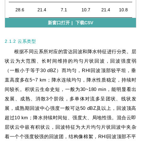
28.6
21.4
7.1
10.7
21.4
10.8
新窗口打开
|
下载CSV
2.1.2 云系类型
根据不同云系所对应的雷达回波和降水特征进行分类。层
状云为大范围、长时间维持的均匀片状回波，回波强度弱
（一般小于等于30 dBZ）而均匀，RHI回波顶部较平坦，垂
直高度多在5~7 km；降水连续均匀，降水性质稳定，持续时
间较长。积状云生命史短，一般为30~180 min，能明显看出
发展、成熟、消散3个阶段，多单体对流多呈团状、线状发
展，成熟期回波中心强度一般可达50 dBZ及以上，回波顶高
超过10 km；降水持续时间短、强度大、局地性强。混合云即
层状云中嵌有积状云，回波特征为大片均匀片状回波中夹杂
着一个个强度较强的回波团，结构像棉絮，RHI回波顶部不平