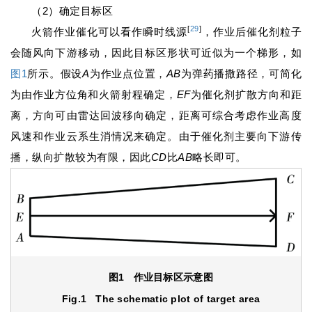
（2）确定目标区
[
29
]
火箭作业催化可以看作瞬时线源
，作业后催化剂粒子
会随风向下游移动，因此目标区形状可近似为一个梯形，如
图1
所示。假设
A
为作业点位置，
AB
为弹药播撒路径，可简化
为由作业方位角和火箭射程确定，
EF
为催化剂扩散方向和距
离，方向可由雷达回波移向确定，距离可综合考虑作业高度
风速和作业云系生消情况来确定。由于催化剂主要向下游传
播，纵向扩散较为有限，因此
CD
比
AB
略长即可。
图1
作业目标区示意图
Fig.1
The schematic plot of target area