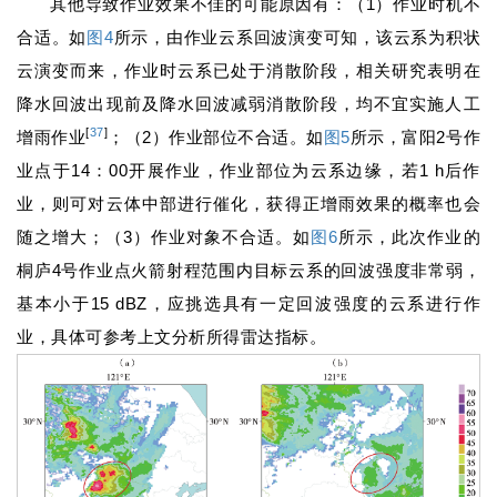
其他导致作业效果不佳的可能原因有：（1）作业时机不
合适。如
图4
所示，由作业云系回波演变可知，该云系为积状
云演变而来，作业时云系已处于消散阶段，相关研究表明在
降水回波出现前及降水回波减弱消散阶段，均不宜实施人工
[
37
]
增雨作业
；（2）作业部位不合适。如
图5
所示，富阳2号作
业点于14：00开展作业，作业部位为云系边缘，若1 h后作
业，则可对云体中部进行催化，获得正增雨效果的概率也会
随之增大；（3）作业对象不合适。如
图6
所示，此次作业的
桐庐4号作业点火箭射程范围内目标云系的回波强度非常弱，
基本小于15 dBZ，应挑选具有一定回波强度的云系进行作
业，具体可参考上文分析所得雷达指标。