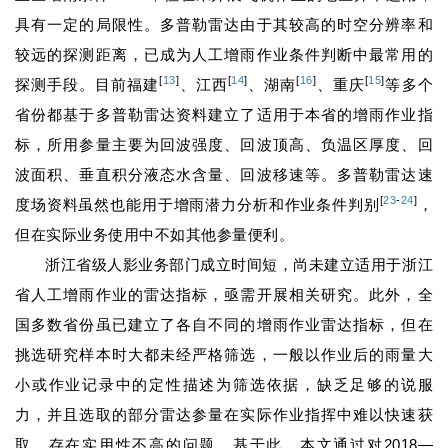
具有一定的局限性。多普勒雷达由于其较高的时空分辨率和
较远的探测距离，已成为人工增雨作业条件判断中最常用的
[
13
]
[
14
]
[
16
]
[
15
]
探测手段。目前福建
、江西
、湖南
、重庆
等多个
省份都基于多普勒雷达资料建立了适用于本省的增雨作业指
标，所用参量主要为回波强度、回波顶高、负温区厚度、回
波面积、垂直积分液态水含量、回波移速等。多普勒雷达速
[
23
-
24
]
度场资料虽然也能用于增雨潜力分析和作业条件判别
，
但在实际业务使用中不如其他参量便利。
浙江省级人影业务部门成立时间短，尚未建立适用于浙江
省人工增雨作业的雷达指标，亟需开展相关研究。此外，全
国多数省份虽已建立了各自不同的增雨作业雷达指标，但在
挑选研究样本时大都未经严格筛选，一般以作业后的雨量大
小或作业记录中的定性描述为筛选依据，缺乏足够的说服
力，并且选取的部分雷达参量在实际作业指挥中难以快速获
取，存在实用性不高的问题。基于此，本文通过对2018—