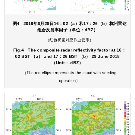
图4
2018年6月29日16：02（a）和17：26（b）杭州雷达
组合反射率因子（单位：dBZ）
（红色椭圆对应作业云系）
Fig.4
The composite radar reflectivity factor at 16：
02 BST （a） and 17：26 BST （b） 29 June 2018
（Unit： dBZ）
（The red ellipse represents the cloud with seeding
operation）