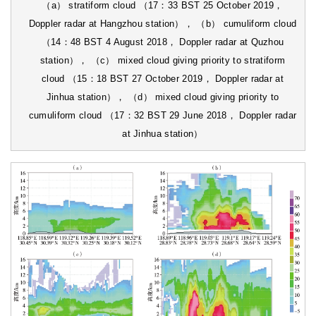
（a） stratiform cloud （17：33 BST 25 October 2019，
Doppler radar at Hangzhou station）， （b） cumuliform cloud
（14：48 BST 4 August 2018， Doppler radar at Quzhou
station）， （c） mixed cloud giving priority to stratiform
cloud （15：18 BST 27 October 2019， Doppler radar at
Jinhua station）， （d） mixed cloud giving priority to
cumuliform cloud （17：32 BST 29 June 2018， Doppler radar
at Jinhua station）