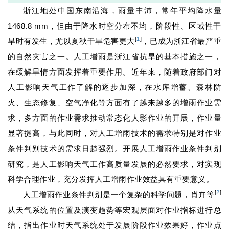
浙江地处中国东南沿海，雨量丰沛，常年平均降水量
1468.8 mm，但由于降水时空分布不均，阶段性、区域性干
[
1
]
旱时有发生，尤以夏秋干旱危害更大
，已成为浙江省最严重
的自然灾害之一。人工增雨是浙江省抗旱的基本措施之一，
在缓解旱情方面发挥着重要作用。近年来，随着政府部门对
人工影响天气工作了解的逐步加深，在水库增蓄、森林防
火、生态修复、空气净化等方面有了越来越多的增雨作业需
求，多方面的作业需求推动常态化人影作业的开展，作业量
显著提高，与此同时，对人工增雨技术的需求特别是对作业
条件判别技术的需求日趋强烈。开展人工增雨作业条件判别
研究，是人工影响天气工作高质量发展的必然要求，对实现
科学合理作业，充分发挥人工增雨作业效益具有重要意义。
[
2
]
人工增雨作业条件判别是一个复杂的科学问题，肖卉等
从天气系统的位置及演变趋势等宏观层面对作业指标进行总
结，指出作业时天气系统处于发展阶段作业效果好，作业点