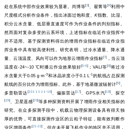
[
3
]
[
4
]
处在系统中部作业效果较为显著。尚博等
、翟菁等
利用中
尺度模式分析作业条件，指出冰面过饱和度、
K
指数、比湿、
积分云水含量、低层垂直速度可作为作业条件的判别指标。
然而面对复杂多变的云系环境，上述指标在临近作业指挥中
并不适用。基于探测资料得出的增雨作业指标在临近作业指
挥业务中具有较高便利性。研究表明，过冷水通量、降水通
[
7
]
量、云顶温度、风向可以作为地形云增雨作业指标
，当云顶
[
5
-
6
]
[
8
]
温度在-24~-10 ℃时播云作业效果较好
；VALI等
将过冷
-3
-1
水含量大于0.05 g·m
和冰晶浓度小于0.1 L
的航线占总探测
[
9
]
航线的百分比作为增雨指标。此外，基于地基微波辐射计
、
[
10
⇓
⇓
⇓
⇓
⇓
-
16
]
[
17
]
[
18
]
多普勒雷达
、偏振雷达
、GPS水汽
、探空
[
19
]
[
20
]
、卫星遥感
等多种探测资料开展了增雨作业相关指标的
研究。在众多探测手段中，机载云物理探测设备具有得天独
厚的优势，可直接探测作业区的云粒子特征，能有效判断作
[
21
-
22
]
业区增雨条件
，但在未开展飞机作业的地区并不适用，