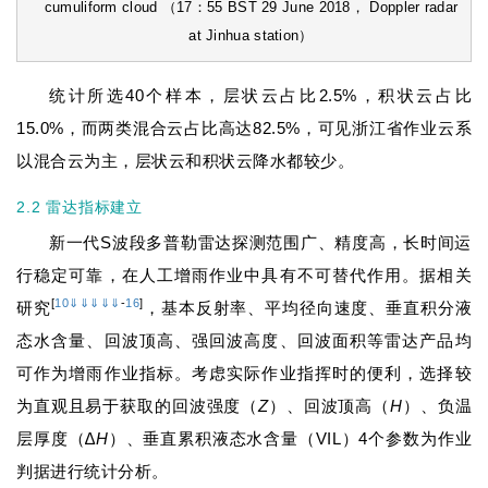
cumuliform cloud （17：55 BST 29 June 2018， Doppler radar
at Jinhua station）
统计所选40个样本，层状云占比2.5%，积状云占比
15.0%，而两类混合云占比高达82.5%，可见浙江省作业云系
以混合云为主，层状云和积状云降水都较少。
2.2 雷达指标建立
新一代S波段多普勒雷达探测范围广、精度高，长时间运
行稳定可靠，在人工增雨作业中具有不可替代作用。据相关
[
10
⇓
⇓
⇓
⇓
⇓
-
16
]
研究
，基本反射率、平均径向速度、垂直积分液
态水含量、回波顶高、强回波高度、回波面积等雷达产品均
可作为增雨作业指标。考虑实际作业指挥时的便利，选择较
为直观且易于获取的回波强度（
Z
）、回波顶高（
H
）、负温
层厚度（∆
H
）、垂直累积液态水含量（VIL）4个参数为作业
判据进行统计分析。