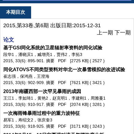
本期目次
2015,第33卷,第6期 出版日期:2015-12-31
上一期
下一期
论文
基于GSI同化系统的卫星辐射率资料的同化试验
段华1，潘晓滨1，臧增亮1，贾伟2，李拓3
2015, 33(6): 895-901.
摘要
PDF
[2725 KB] (
2527
)
同化ATOVS不同类型资料对华北一次暴雪模拟的改进试验
崔志强，保鸿燕，王澄海
2015, 33(6): 902-909.
摘要
PDF
[7621 KB] (
3421
)
2013年南疆西部一次罕见暴雨的成因
王江1，李如琦1，黄艳2，赵克明1，李建刚1，周雅蔓1
2015, 33(6): 910-917.
摘要
PDF
[2074 KB] (
3281
)
一次梅雨锋暴雨过程中的重力波特征
易军1，寿绍文2，张庆奎3
2015, 33(6): 918-925.
摘要
PDF
[3171 KB] (
3243
)