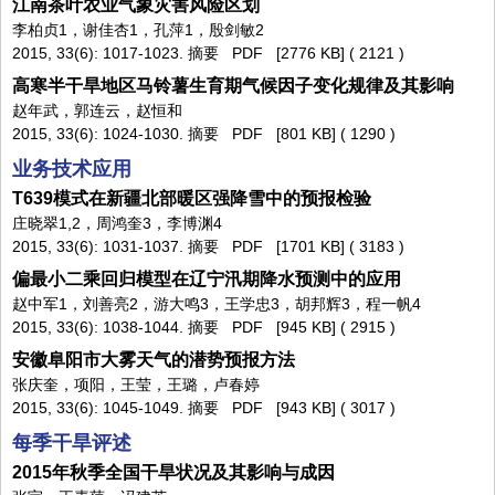
江南茶叶农业气象灾害风险区划
李柏贞1，谢佳杏1，孔萍1，殷剑敏2
2015, 33(6): 1017-1023.
摘要
PDF
[2776 KB] (
2121
)
高寒半干旱地区马铃薯生育期气候因子变化规律及其影响
赵年武，郭连云，赵恒和
2015, 33(6): 1024-1030.
摘要
PDF
[801 KB] (
1290
)
业务技术应用
T639模式在新疆北部暖区强降雪中的预报检验
庄晓翠1,2，周鸿奎3，李博渊4
2015, 33(6): 1031-1037.
摘要
PDF
[1701 KB] (
3183
)
偏最小二乘回归模型在辽宁汛期降水预测中的应用
赵中军1，刘善亮2，游大鸣3，王学忠3，胡邦辉3，程一帆4
2015, 33(6): 1038-1044.
摘要
PDF
[945 KB] (
2915
)
安徽阜阳市大雾天气的潜势预报方法
张庆奎，项阳，王莹，王璐，卢春婷
2015, 33(6): 1045-1049.
摘要
PDF
[943 KB] (
3017
)
每季干旱评述
2015年秋季全国干旱状况及其影响与成因