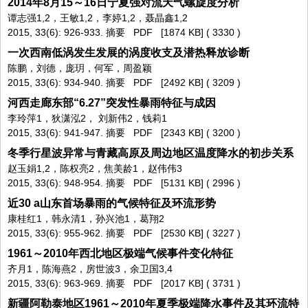
2014年8月15～16日宁夏强对流天气螺旋度分析
谭志强1,2，王敏1,2，李婷1,2，聂晶鑫1,2
2015, 33(6): 926-933.
摘要
PDF
[1874 KB] (
3330
)
一次西南低涡发生发展的涡度收支及潜热释放诊断
陈鹏，刘德，庞玥，何军，周盈颖
2015, 33(6): 934-940.
摘要
PDF
[2492 KB] (
3209
)
河西走廊东部“6.27”突发性暴雨特征与成因
李玲萍1，狄潇泓2， 刘新伟2，钱莉1
2015, 33(6): 941-947.
摘要
PDF
[2343 KB] (
3200
)
冬季行星波异常与青藏高原及周边地区温度降水的初步关系
赵玉娟1,2，陈权亮2，焦美龄1，赵伟伟3
2015, 33(6): 948-954.
摘要
PDF
[5131 KB] (
2996
)
近30 a山东首场暴雨的气候特征及环流形势
康桂红1，韩永清1，孙兴池1，葛翔2
2015, 33(6): 955-962.
摘要
PDF
[2530 KB] (
3227
)
1961～2010年西北地区极端气候事件变化特征
齐月1，陈海燕2，房世波3，余卫国3,4
2015, 33(6): 963-969.
摘要
PDF
[2017 KB] (
3731
)
新疆阿勒泰地区1961～2010年夏季极端降水事件及其环流特