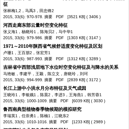
征
张林梅1,2，马禹3，田忠锋2
2015, 33(6): 970-978.
摘要
PDF
[3521 KB] (
3406
)
河西走廊东部云量时空变化特征
张义海1，杨晓玲1，陈海贝2，马中华1
2015, 33(6): 979-986.
摘要
PDF
[1303 KB] (
3147
)
1971～2010年陕西省气候舒适度变化特征及区划
卢珊1，王百朋2，张宏芳1
2015, 33(6): 987-993.
摘要
PDF
[1312 KB] (
3289
)
吉林省中西部浅层地下水位时空变化特征及与降水的关系
马艳敏，李建平，王颖，陈立文，唐晓玲，刘珂
2015, 33(6): 994-999.
摘要
PDF
[2839 KB] (
3172
)
长江上游中小洪水月分布特征及天气成因
王晓玲1，李银娥1，陈晨2，李进3，王海燕1，韩芳蓉1
2015, 33(6): 1000-1009.
摘要
PDF
[6039 KB] (
3030
)
鲁西南典型植物春季物候期的模拟研究
李瑞英1，任崇勇1，陈楠1，江晓东2
2015, 33(6): 1010-1016.
摘要
PDF
[1233 KB] (
2989
)