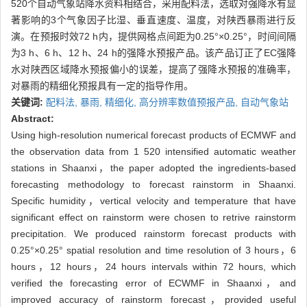
520个自动气象站降水资料相结合，采用配料法，选取对强降水有显
著影响的3个气象因子比湿、垂直速度、温度，对陕西暴雨进行反
演。在预报时效72 h内，提供网格点间距为0.25°×0.25°，时间间隔
为3 h、6 h、12 h、24 h的强降水预报产品。该产品订正了EC强降
水对陕西区域降水预报偏小的误差，提高了强降水预报的准确率，
对暴雨的精细化预报具有一定的指导作用。
关键词:
配料法,
暴雨,
精细化,
高分辨率数值预报产品,
自动气象站
Abstract:
Using high-resolution numerical forecast products of ECMWF and
the observation data from 1 520 intensified automatic weather
stations in Shaanxi，the paper adopted the ingredients-based
forecasting methodology to forecast rainstorm in Shaanxi.
Specific humidity，vertical velocity and temperature that have
significant effect on rainstorm were chosen to retrive rainstorm
precipitation. We produced rainstorm forecast products with
0.25°×0.25° spatial resolution and time resolution of 3 hours，6
hours，12 hours，24 hours intervals within 72 hours, which
verified the forecasting error of ECWMF in Shaanxi，and
improved accuracy of rainstorm forecast，provided useful