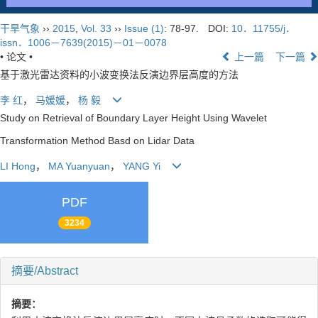
干旱气象
››
2015
,
Vol. 33
››
Issue (1)
: 78-97.
DOI:
10．11755/j．
issn．1006－7639(2015)－01－0078
• 论文 •
上一篇
下一篇
基于激光雷达资料的小波变换法反演边界层高度的方法
李 红
，
马媛媛
，
杨 毅
Study on Retrieval of Boundary Layer Height Using Wavelet
Transformation Method Basd on Lidar Data
LI Hong
，
MA Yuanyuan
，
YANG Yi
PDF
3234
摘要/Abstract
摘要：