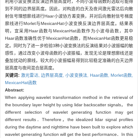
利用小波变换法反演边界层高度时，不同小波母函数的选取可能得
到不同的边界层高度。因此，对构造的白天及夜间激光雷达后向散
射信号理想廓线进行Haar小波协方差变换，并对后向散射信号梯度
廓线进行Morlet与MexicanHat小波变换反演边界层高度。结果表
明，宜采用Haar函数与MexicanHat函数作为小波母函数，其中
Haar函数准确性优于MexicanHat函数，而MexicanHat函数更易稳
定。同时为了进一步检验3种小波变换法的反演结果对小波振幅的敏
感性，通过改变小波母函数的小波振幅，发现无论是理想廓线还是
叠加扰动的廓线，较大的小波振幅易得到比较稳定准确的白天边界
层高度与夜间混合层高度。
关键词:
激光雷达,
边界层高度,
小波变换法,
Haar函数,
Morlet函数,
MexicanHat函数
Abstract:
When applying wavelet transformation method in the retrieval of
the boundary layer height by using lidar backscatter signals， the
different selection of wavelet generating function may get
different results．Therefore，the idealized lidar signal profiles
during the daytime and nighttime have been built to explore which
wavelet generating function will get the best performance．In this