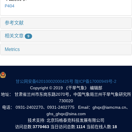
P404
参考文献
相关文章
9
Metrics
甘公网安备62010002000425号
陇ICP备17000949号-2
Copyright © 2019 《干旱气象》 编辑部
地址： 甘肃省兰州市东岗东路2070号，中国气象局兰州干旱气象研究所
730020
电话： 0931-2402270、0931-2402775 Email：ghqx@iamcma.cn、
ghs_ghqx@sina.com
技术支持: 北京玛格泰克科技发展有限公司
访问总数:
3770463
当日访问总数:
1114
当前在线人数:
18