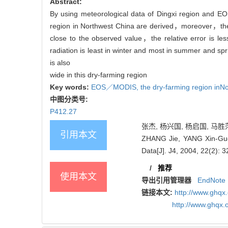
Abstract:
By using meteorological data of Dingxi region and E
region in Northwest China are derived，moreover，the se
close to the observed value，the relative error is l
radiation is least in winter and most in summer and spr
is also
wide in this dry-farming region
Key words:
EOS／MODIS,
the dry-farming region inN
中图分类号:
P412.27
张杰, 杨兴国, 杨启国, 马胜萍.
引用本文
ZHANG Jie, YANG Xin-Guo,
Data[J]. J4, 2004, 22(2): 3
/
推荐
使用本文
导出引用管理器
EndNote
链接本文:
http://www.ghqx
http://www.ghqx.