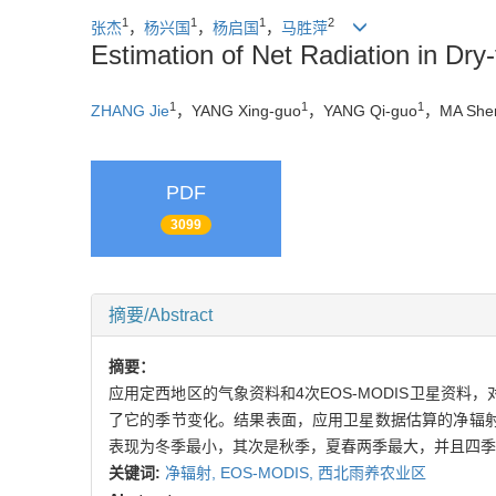
1
1
1
2
张杰
，
杨兴国
，
杨启国
，
马胜萍
Estimation of Net Radiation in Dr
1
1
1
ZHANG Jie
，YANG Xing-guo
，YANG Qi-guo
，MA Shen
PDF
3099
摘要/Abstract
摘要：
应用定西地区的气象资料和4次EOS-MODIS卫星资
了它的季节变化。结果表面，应用卫星数据估算的净辐射
表现为冬季最小，其次是秋季，夏春两季最大，并且四季
关键词:
净辐射,
EOS-MODIS,
西北雨养农业区