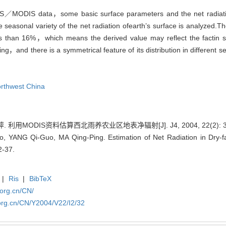
OS／MODIS data，some basic surface parameters and the net radiation
asonal variety of the net radiation ofearth’s surface is analyzed.The
ess than 16%，which means the derived value may reflect the factin s
ing，and there is a symmetrical feature of its distribution in different 
orthwest China
 利用MODIS资料估算西北雨养农业区地表净辐射[J]. J4, 2004, 22(2): 32
 YANG Qi-Guo, MA Qing-Ping. Estimation of Net Radiation in Dry-
2-37.
|
Ris
|
BibTeX
.org.cn/CN/
org.cn/CN/Y2004/V22/I2/32