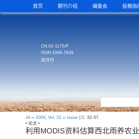
首页
期刊介绍
编委会
投稿指
CN 62-1175/P
ISSN 1006-7639
双月刊
J4
››
2004
,
Vol. 22
››
Issue (2)
: 32-37.
• 论文 •
利用MODIS资料估算西北雨养农