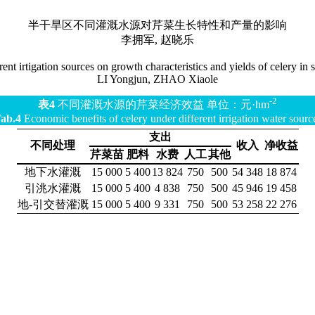
半干旱区不同灌溉水源对芹菜生长特性和产量的影响
李拥军, 赵晓乐
erent irtigation sources on growth characteristics and yields of celery in 
LI Yongjun, ZHAO Xiaole
-2
表4
不同灌溉水源的芹菜经济效益 单位：元·hm
ab.4
Economic benefits of celery under different irrigation water sourc
支出
不同处理
收入
净收益
芹菜苗
肥料
水费
人工
其他
地下水灌溉
15 000
5 400
13 824
750
500
54 348
18 874
引洮水灌溉
15 000
5 400
4 838
750
500
45 946
19 458
地-引交替灌溉
15 000
5 400
9 331
750
500
53 258
22 276