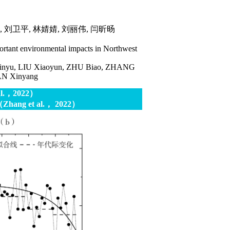
, 刘卫平, 林婧婧, 刘丽伟, 闫昕旸
rtant environmental impacts in Northwest
inyu, LIU Xiaoyun, ZHU Biao, ZHANG
YAN Xinyang
l.，
2022
）
 （Zhang et al.，
2022
）