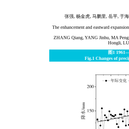
张强, 杨金虎, 马鹏里, 岳平, 于海
The enhancement and eastward expansion 
ZHANG Qiang, YANG Jinhu, MA Pengl
Hongli, LU
图1
196
Fig.1
Changes of preci